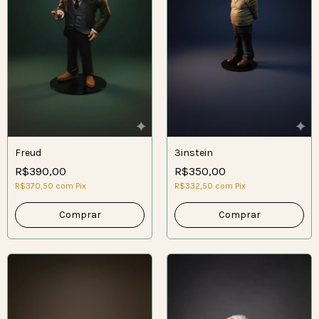
Freud
3instein
R$390,00
R$350,00
R$370,50
com
Pix
R$332,50
com
Pix